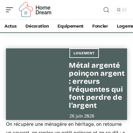
Actus
Décoration
Equipement
Foncier
Logem
LOGEMENT
Métal argenté
poinçon argent
: erreurs
fréquentes qui
font perdre de
l’argent
26 juin 2026
On récupère une ménagère en héritage, on retourne
un couvert, on repère un petit poinçon et on se dit : «