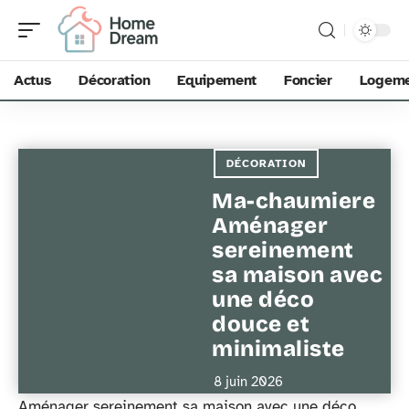
Actus
Décoration
Equipement
Foncier
Logem
DÉCORATION
Ma-chaumiere
Aménager
sereinement
sa maison avec
une déco
douce et
minimaliste
8 juin 2026
Aménager sereinement sa maison avec une déco