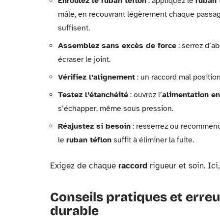
Enroulez le ruban téflon
: appliquez le
ruban 
mâle, en recouvrant légèrement chaque passage
suffisent.
Assemblez sans excès de force
: serrez d’ab
écraser le joint.
Vérifiez l’alignement
: un raccord mal positionn
Testez l’étanchéité
: ouvrez l’
alimentation e
s’échapper, même sous pression.
Réajustez si besoin
: resserrez ou recommence
le
ruban téflon
suffit à éliminer la fuite.
Exigez de chaque
raccord
rigueur et soin. Ici
Conseils pratiques et erre
durable