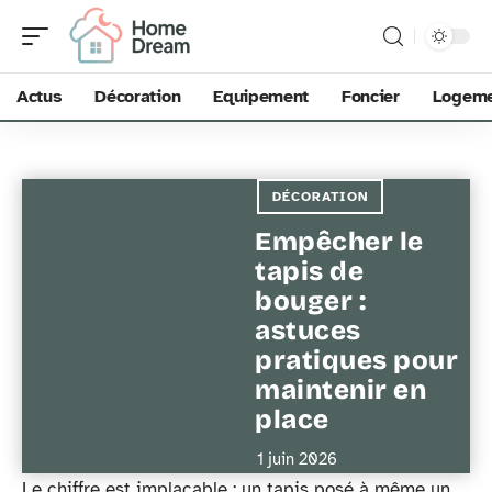
Actus
Décoration
Equipement
Foncier
Logem
DÉCORATION
Empêcher le
tapis de
bouger :
astuces
pratiques pour
maintenir en
place
1 juin 2026
Le chiffre est implacable : un tapis posé à même un